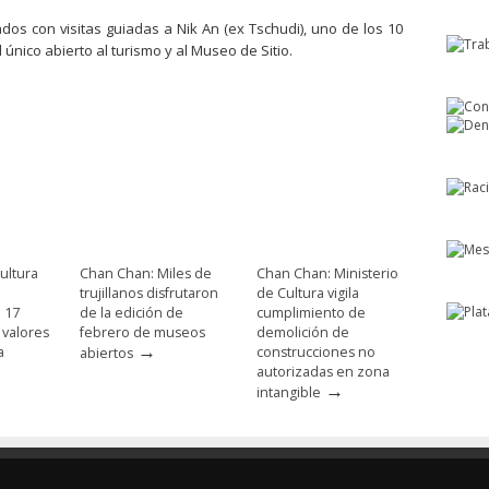
os con visitas guiadas a Nik An (ex Tschudi), uno de los 10
nico abierto al turismo y al Museo de Sitio.
ultura
Chan Chan: Miles de
Chan Chan: Ministerio
trujillanos disfrutaron
de Cultura vigila
e 17
de la edición de
cumplimiento de
 valores
febrero de museos
demolición de
→
a
construcciones no
abiertos
autorizadas en zona
→
intangible