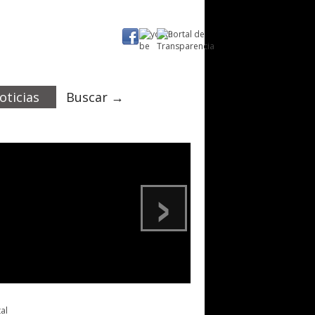
oticias
Buscar →
›