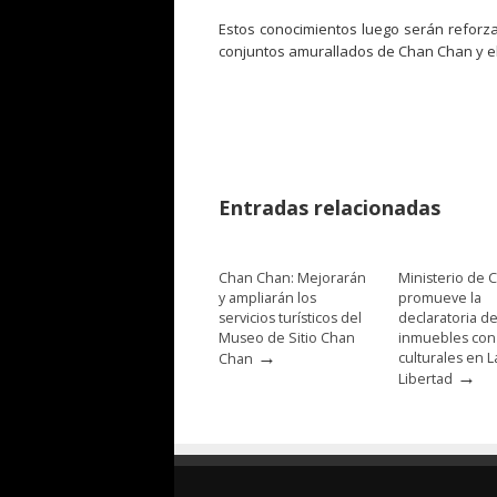
Estos conocimientos luego serán reforzad
conjuntos amurallados de Chan Chan y el ú
Entradas relacionadas
Chan Chan: Mejorarán
Ministerio de C
y ampliarán los
promueve la
servicios turísticos del
declaratoria d
Museo de Sitio Chan
inmuebles con
→
culturales en L
Chan
→
Libertad