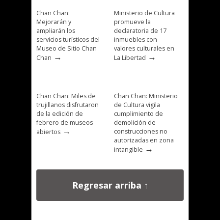
Chan Chan:
Ministerio de Cultura
Mejorarán y
promueve la
ampliarán los
declaratoria de 17
servicios turísticos del
inmuebles con
Museo de Sitio Chan
valores culturales en
→
→
Chan
La Libertad
Chan Chan: Miles de
Chan Chan: Ministerio
trujillanos disfrutaron
de Cultura vigila
de la edición de
cumplimiento de
febrero de museos
demolición de
→
construcciones no
abiertos
autorizadas en zona
→
intangible
Regresar arriba ↑