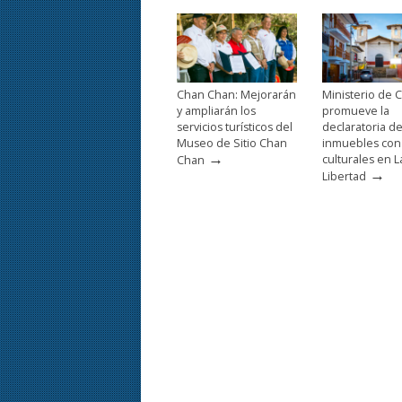
Chan Chan: Mejorarán
Ministerio de C
y ampliarán los
promueve la
servicios turísticos del
declaratoria d
Museo de Sitio Chan
inmuebles con
→
culturales en L
Chan
→
Libertad