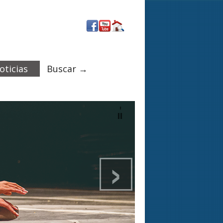
oticias
Buscar →
›