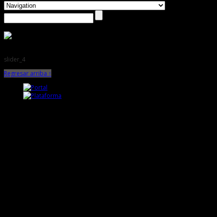
slider_4
Regresar arriba ↑