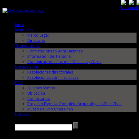
Viernes, 7 de Agosto de 2026
Viernes, 7 de Agosto de 2026
Inicio
Institución
Marco Legal
Directorio
Transparencia
Contrataciones y adquisiciones
Información del Personal
Comunicados – Informes Oficiales y Otros
Normatividad
Resoluciones directorales
Resoluciones administrativas
DDC
Quienes Somos
Ubicación
Contáctanos
Proyecto Especial Complejo Arqueológico Chan Chan
Museo de Sitio Chan Chan
Noticias
Buscar →