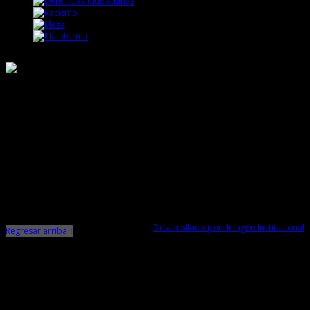
Responsable de Transparencia
Ministerio de Cultura
Dirección Desconcentrada de Cultura La Libertad
Todos los Derechos Reservados © 2015
Jr. Independencia N° 572
Trujillo - La Libertad
Telf. Central: 044-248744
Desarrollado por: Imagen Institucional
Regresar arriba ↑