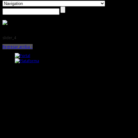
slider_4
Regresar arriba ↑