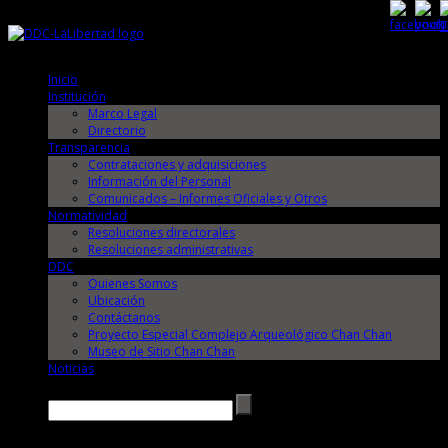
Domingo, 9 de Agosto de 2026
Domingo, 9 de Agosto de 2026
Inicio
Institución
Marco Legal
Directorio
Transparencia
Contrataciones y adquisiciones
Información del Personal
Comunicados – Informes Oficiales y Otros
Normatividad
Resoluciones directorales
Resoluciones administrativas
DDC
Quienes Somos
Ubicación
Contáctanos
Proyecto Especial Complejo Arqueológico Chan Chan
Museo de Sitio Chan Chan
Noticias
Buscar →