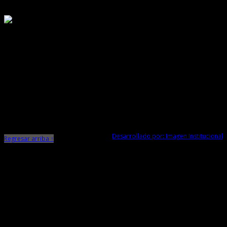
Responsable de Transparencia
Ministerio de Cultura
Dirección Desconcentrada de Cultura La Libertad
Todos los Derechos Reservados © 2015
Jr. Independencia N° 572
Trujillo - La Libertad
Telf. Central: 044-248744
Desarrollado por: Imagen Institucional
Regresar arriba ↑