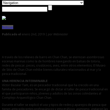
Noticias
Publicado el
enero 2nd, 2019 |
por Webmaster
0
Publicación EULAC difunde taller de pesca tradicional
A través de los relieves de barro en Chan Chan, se eternizan asombrosas
escenas marinas como la de hombres navegando en balsas de totora,
redes de pescar, peces, crustáceos, aves, entre otros elementos. El Museo
de Sitio de Chan Chan exhibe bienes culturales relacionados al mar y la
pesca tradicional.
UNA HERENCIA INTERMINABLE
Víctor Bazalar Tam, es un pescador tradicional que ha crecido en una
familia de pescadores. Se encargó de dictar el taller de pesca tradicional en
el que participaron niños, jóvenes y adultos de las zonas colindantes al
Complejo Arqueológico Chan Chan.
Durante el taller se explicó el uso y tipos de redes y aparejos de pesca que
tienen antecedecentes prehispánicos y etnográficos; asimismo, visitaron las