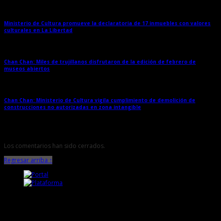
Ministerio de Cultura promueve la declaratoria de 17 inmuebles con valores
culturales en La Libertad
→
Chan Chan: Miles de trujillanos disfrutaron de la edición de febrero de
museos abiertos
→
Chan Chan: Ministerio de Cultura vigila cumplimiento de demolición de
construcciones no autorizadas en zona intangible
→
Los comentarios han sido cerrados.
Regresar arriba ↑