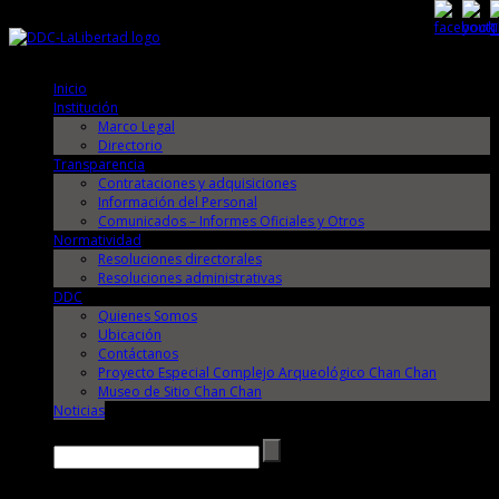
Viernes, 7 de Agosto de 2026
Viernes, 7 de Agosto de 2026
Inicio
Institución
Marco Legal
Directorio
Transparencia
Contrataciones y adquisiciones
Información del Personal
Comunicados – Informes Oficiales y Otros
Normatividad
Resoluciones directorales
Resoluciones administrativas
DDC
Quienes Somos
Ubicación
Contáctanos
Proyecto Especial Complejo Arqueológico Chan Chan
Museo de Sitio Chan Chan
Noticias
Buscar →