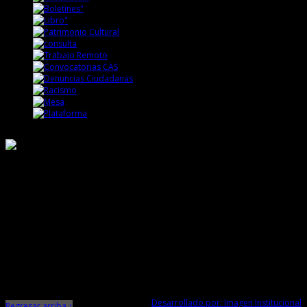
Responsable de Transparencia
Ministerio de Cultura
Dirección Desconcentrada de Cultura La Libertad
Todos los Derechos Reservados © 2015
Jr. Independencia N° 572
Trujillo - La Libertad
Telf. Central: 044-248744
Desarrollado por: Imagen Institucional
Regresar arriba ↑