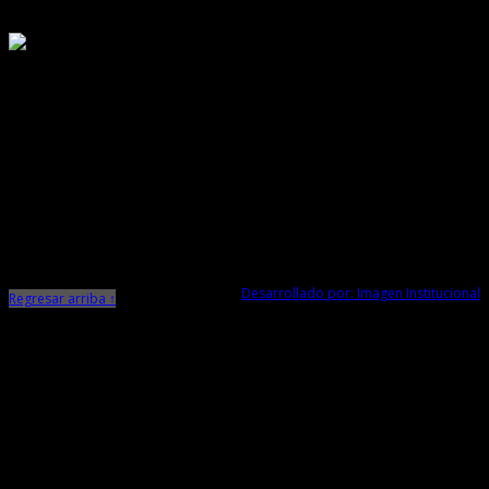
Responsable de Transparencia
Ministerio de Cultura
Dirección Desconcentrada de Cultura La Libertad
Todos los Derechos Reservados © 2015
Jr. Independencia N° 572
Trujillo - La Libertad
Telf. Central: 044-248744
Desarrollado por: Imagen Institucional
Regresar arriba ↑