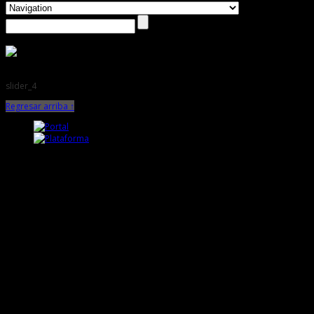
slider_4
Regresar arriba ↑