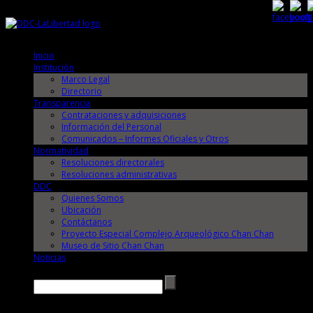
Jueves, 6 de Agosto de 2026
Jueves, 6 de Agosto de 2026
Inicio
Institución
Marco Legal
Directorio
Transparencia
Contrataciones y adquisiciones
Información del Personal
Comunicados – Informes Oficiales y Otros
Normatividad
Resoluciones directorales
Resoluciones administrativas
DDC
Quienes Somos
Ubicación
Contáctanos
Proyecto Especial Complejo Arqueológico Chan Chan
Museo de Sitio Chan Chan
Noticias
Buscar →