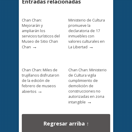
Entradas relacionadas
Chan Chan:
Ministerio de Cultura
Mejorarán y
promueve la
ampliarán los
declaratoria de 17
servicios turísticos del
inmuebles con
Museo de Sitio Chan
valores culturales en
→
→
Chan
La Libertad
Chan Chan: Miles de
Chan Chan: Ministerio
trujillanos disfrutaron
de Cultura vigila
de la edición de
cumplimiento de
febrero de museos
demolición de
→
construcciones no
abiertos
autorizadas en zona
→
intangible
Regresar arriba ↑