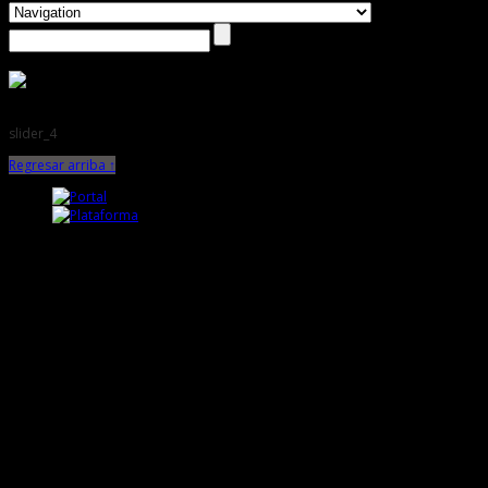
slider_4
Regresar arriba ↑