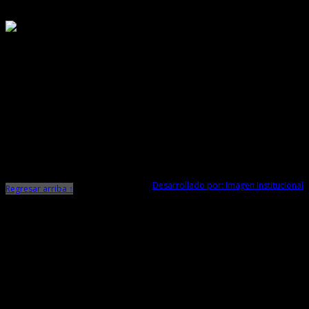
Responsable de Transparencia
Ministerio de Cultura
Dirección Desconcentrada de Cultura La Libertad
Todos los Derechos Reservados © 2015
Jr. Independencia N° 572
Trujillo - La Libertad
Telf. Central: 044-248744
Desarrollado por: Imagen Institucional
Regresar arriba ↑