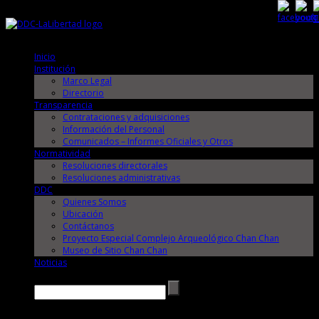
Jueves, 6 de Agosto de 2026
Jueves, 6 de Agosto de 2026
Inicio
Institución
Marco Legal
Directorio
Transparencia
Contrataciones y adquisiciones
Información del Personal
Comunicados – Informes Oficiales y Otros
Normatividad
Resoluciones directorales
Resoluciones administrativas
DDC
Quienes Somos
Ubicación
Contáctanos
Proyecto Especial Complejo Arqueológico Chan Chan
Museo de Sitio Chan Chan
Noticias
Buscar →