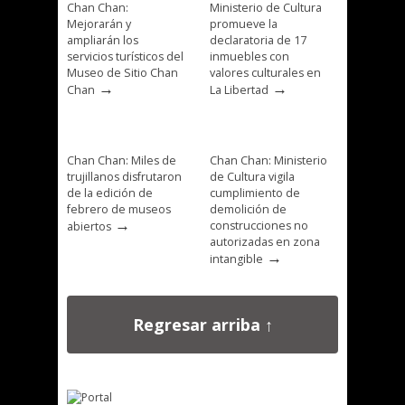
Chan Chan:
Ministerio de Cultura
Mejorarán y
promueve la
ampliarán los
declaratoria de 17
servicios turísticos del
inmuebles con
Museo de Sitio Chan
valores culturales en
→
→
Chan
La Libertad
Chan Chan: Miles de
Chan Chan: Ministerio
trujillanos disfrutaron
de Cultura vigila
de la edición de
cumplimiento de
febrero de museos
demolición de
→
construcciones no
abiertos
autorizadas en zona
→
intangible
Regresar arriba ↑