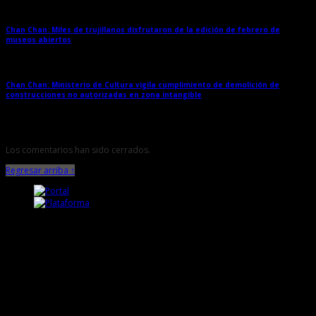
Chan Chan: Miles de trujillanos disfrutaron de la edición de febrero de
museos abiertos
→
Chan Chan: Ministerio de Cultura vigila cumplimiento de demolición de
construcciones no autorizadas en zona intangible
→
Los comentarios han sido cerrados.
Regresar arriba ↑