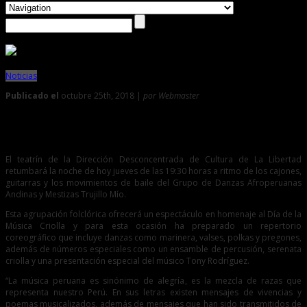
Noticias
Publicado el
octubre 25th, 2018 |
por Webmaster
0
Trujillo Mío se presenta esta noche en el Teatrín de la DDC
El teatrín de la Dirección Desconcentrada de Cultura de La Libertad
retumbará la noche de hoy jueves de las 19:30 horas a ritmo de los cajones,
guitarras y los movimientos de baile del Grupo de Danzas Afroperuanas
Andinas y Mestizas Trujillo Mío.
Esta agrupación folclórica ofrecerá un espectáculo en homenaje al Día de la
Música Criolla y para esta ocasión ha preparado un repertorio
coreográfico que incluye danzas como marinera, valses, polkas y pregones,
además de números especiales como un ensamble de percusión, serenata
criolla y una presentación especial del músico Tony Rodríguez.
“La música peruana es sinónimo de alegría, es la mezcla de razas que
representa nuestro Perú. En sus letras existen mensajes de vivencias y
poemas musicalizados, además de mensajes que han sido transmitidos de