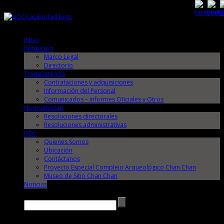
Viernes, 7 de Agosto de 2026
Viernes, 7 de Agosto de 2026
Inicio
Institución
Marco Legal
Directorio
Transparencia
Contrataciones y adquisiciones
Información del Personal
Comunicados – Informes Oficiales y Otros
Normatividad
Resoluciones directorales
Resoluciones administrativas
DDC
Quienes Somos
Ubicación
Contáctanos
Proyecto Especial Complejo Arqueológico Chan Chan
Museo de Sitio Chan Chan
Noticias
Buscar →