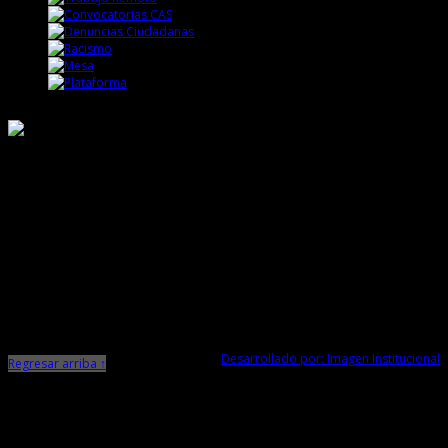
Responsable de Transparencia
Ministerio de Cultura
Dirección Desconcentrada de Cultura La Libertad
Todos los Derechos Reservados © 2015
Jr. Independencia N° 572
Trujillo - La Libertad
Telf. Central: 044-248744
Desarrollado por: Imagen Institucional
Regresar arriba ↑