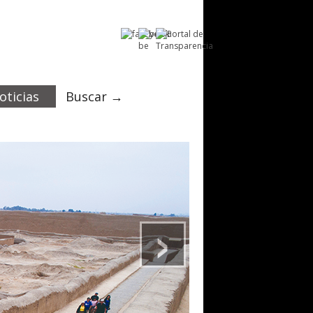
oticias
Buscar →
›