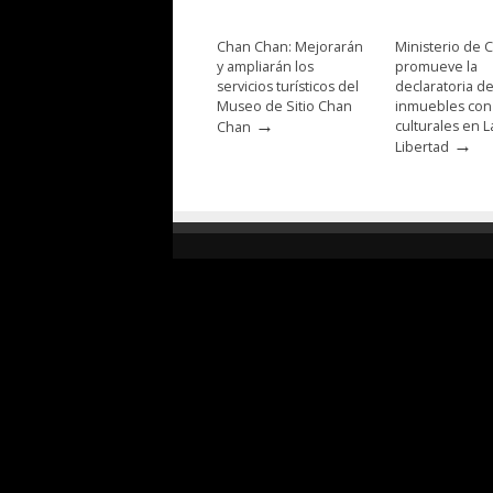
Chan Chan: Mejorarán
Ministerio de C
y ampliarán los
promueve la
servicios turísticos del
declaratoria d
Museo de Sitio Chan
inmuebles con
→
culturales en L
Chan
→
Libertad