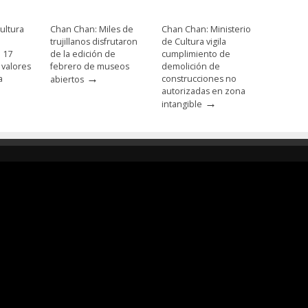
ultura
Chan Chan: Miles de
Chan Chan: Ministerio
trujillanos disfrutaron
de Cultura vigila
e 17
de la edición de
cumplimiento de
 valores
febrero de museos
demolición de
→
a
construcciones no
abiertos
autorizadas en zona
→
intangible
Responsable de
Ministerio de Cultura
Transparencia
Dirección Desconcentrada de Cultur
La Libertad
Todos los Derechos Reservados ©
2015
Jr. Independencia N° 572
Trujillo - La Libertad
Telf. Central: 044-248744