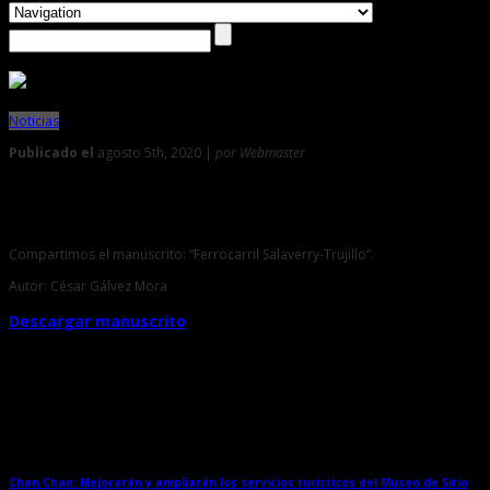
Noticias
Publicado el
agosto 5th, 2020 |
por Webmaster
0
Manuscrito: “Ferrocarril Salaverry-Trujillo”
Compartimos el manuscrito: “Ferrocarril Salaverry-Trujillo”.
Autor: César Gálvez Mora
Descargar manuscrito
Entradas relacionadas
Chan Chan: Mejorarán y ampliarán los servicios turísticos del Museo de Sitio