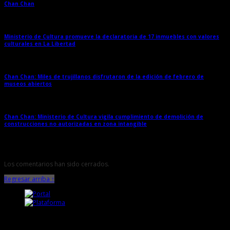
Chan Chan
→
Ministerio de Cultura promueve la declaratoria de 17 inmuebles con valores
culturales en La Libertad
→
Chan Chan: Miles de trujillanos disfrutaron de la edición de febrero de
museos abiertos
→
Chan Chan: Ministerio de Cultura vigila cumplimiento de demolición de
construcciones no autorizadas en zona intangible
→
Los comentarios han sido cerrados.
Regresar arriba ↑