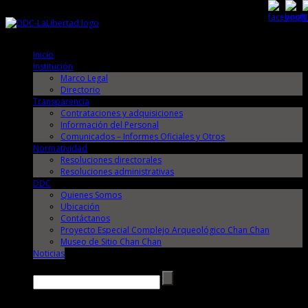
Domingo, 9 de Agosto de 2026
Domingo, 9 de Agosto de 2026
Inicio
Institución
Marco Legal
Directorio
Transparencia
Contrataciones y adquisiciones
Información del Personal
Comunicados – Informes Oficiales y Otros
Normatividad
Resoluciones directorales
Resoluciones administrativas
DDC
Quienes Somos
Ubicación
Contáctanos
Proyecto Especial Complejo Arqueológico Chan Chan
Museo de Sitio Chan Chan
Noticias
Buscar →