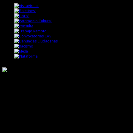
Responsable de Transparencia
Ministerio de Cultura
Dirección Desconcentrada de Cultura La Libertad
Todos los Derechos Reservados © 2015
Jr. Independencia N° 572
Trujillo - La Libertad
Telf. Central: 044-248744