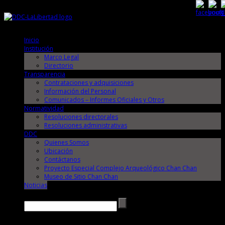
Sábado, 8 de Agosto de 2026
Sábado, 8 de Agosto de 2026
Inicio
Institución
Marco Legal
Directorio
Transparencia
Contrataciones y adquisiciones
Información del Personal
Comunicados – Informes Oficiales y Otros
Normatividad
Resoluciones directorales
Resoluciones administrativas
DDC
Quienes Somos
Ubicación
Contáctanos
Proyecto Especial Complejo Arqueológico Chan Chan
Museo de Sitio Chan Chan
Noticias
Buscar →