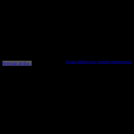
Responsable de Transparencia
Ministerio de Cultura
Dirección Desconcentrada de Cultura La Libertad
Todos los Derechos Reservados © 2015
Jr. Independencia N° 572
Trujillo - La Libertad
Telf. Central: 044-248744
Desarrollado por: Imagen Institucional
Regresar arriba ↑