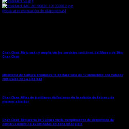
[Mostrar presentación de diapositivas]
Entradas relacionadas
Chan Chan: Mejorarán y ampliarán los servicios turísticos del Museo de Sitio
Chan Chan
→
Ministerio de Cultura promueve la declaratoria de 17 inmuebles con valores
culturales en La Libertad
→
Chan Chan: Miles de trujillanos disfrutaron de la edición de febrero de
museos abiertos
→
Chan Chan: Ministerio de Cultura vigila cumplimiento de demolición de
construcciones no autorizadas en zona intangible
→