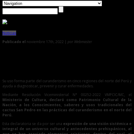
Noticias
Publicado el
noviembre 17th, 2022 |
por Webmaster
0
Ministerio de Cultura declara Patrimonio Cultural de la
Nación a los conocimientos, saberes y usos tradicionales
del cactus San Pedro
Su uso forma parte del curanderismo en cinco regiones del norte del Perú y
ayuda a diagnosticar, prevenir y curar enfermedades.
Mediante Resolución Viceministerial N° 00252-2022 VMPCIC/MC, el
Ministerio de Cultura, declaró como Patrimonio Cultural de la
Nación, a los Conocimientos, saberes y usos tradicionales del
cactus San Pedro en las prácticas del curanderismo en el norte del
Perú.
Esta declaratoria se da por ser una
expresión de una visión sistémica e
integral de un universo cultural y antecedentes prehispánicos, al
que se han asociado elementos cristianos, dentro del cual, el